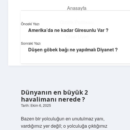
Anasayfa
menüyü
aç
Gizlilik Politikası
Önceki Yazı
Amerika’da ne kadar Giresunlu Var ?
Günlük Akış
Yasal Uyarı
Sonraki Yazı
Günlük yaşamdan küçük notlar ve kısa bilgiler.
Düşen göbek bağı ne yapılmalı Diyanet ?
Hakkımızda
Dünyanın en büyük 2
havalimanı nerede ?
Tarih: Ekim 6, 2025
Bazen bir yolculuğun en unutulmaz yanı,
vardığımız yer değil; o yolculuğa çıktığımız