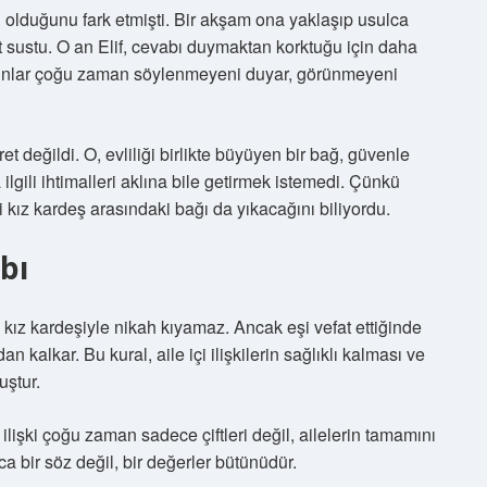
 olduğunu fark etmişti. Bir akşam ona yaklaşıp usulca
t sustu. O an Elif, cevabı duymaktan korktuğu için daha
adınlar çoğu zaman söylenmeyeni duyar, görünmeyeni
ret değildi. O, evliliği birlikte büyüyen bir bağ, güvenle
ilgili ihtimalleri aklına bile getirmek istemedi. Çünkü
ki kız kardeş arasındaki bağı da yıkacağını biliyordu.
bı
ın kız kardeşiyle nikah kıyamaz. Ancak eşi vefat ettiğinde
kalkar. Bu kural, aile içi ilişkilerin sağlıklı kalması ve
uştur.
lişki çoğu zaman sadece çiftleri değil, ailelerin tamamını
a bir söz değil, bir değerler bütünüdür.