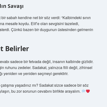
lın Savaşı
r sabah kendine net bir söz verdi: “Kalbimdeki sınırı
a mesafe koydu. Elif’e olan sevgisini tazeledi,
 gösterdi. Çünkü bazen bir duygunun üstesinden gelmenin
t Belirler
vabı sadece bir fetvada değil, insanın kalbinde gizlidir.
in ruhunu zedeler. Sadakat, yalnızca fiili değil, zihinsel
ılığı yeniden ve yeniden seçmeyi gerektirir.
bir çatışma yaşadınız mı? Sadakat sizce sadece bir söz
aşın, bu zor sorunun cevabını birlikte arayalım.