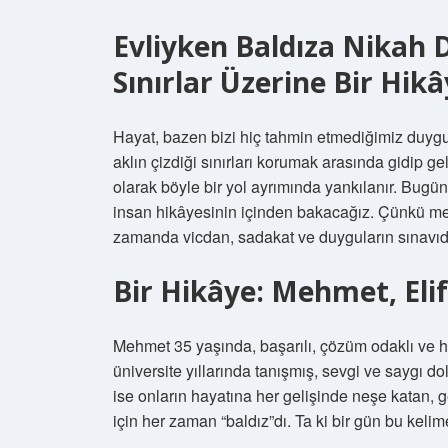
Evliyken Baldıza Nikah 
Sınırlar Üzerine Bir Hik
Hayat, bazen bizi hiç tahmin etmediğimiz duygul
aklın çizdiği sınırları korumak arasında gidip g
olarak böyle bir yol ayrımında yankılanır. Bugün
insan hikâyesinin içinden bakacağız. Çünkü mes
zamanda vicdan, sadakat ve duyguların sınavıdı
Bir Hikâye: Mehmet, Eli
Mehmet 35 yaşında, başarılı, çözüm odaklı ve he
üniversite yıllarında tanışmış, sevgi ve saygı do
ise onların hayatına her gelişinde neşe katan, 
için her zaman “baldız”dı. Ta ki bir gün bu ke