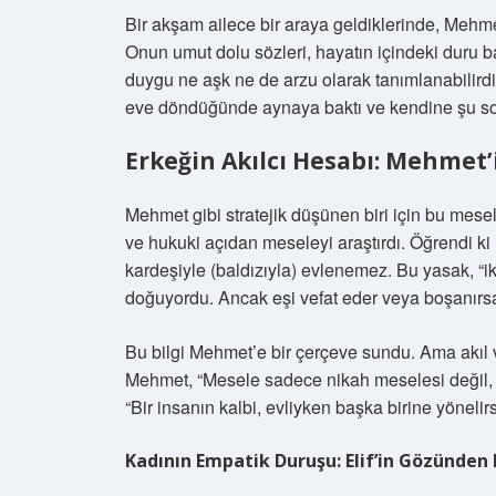
Bir akşam ailece bir araya geldiklerinde, Mehme
Onun umut dolu sözleri, hayatın içindeki duru b
duygu ne aşk ne de arzu olarak tanımlanabilirdi, 
eve döndüğünde aynaya baktı ve kendine şu sor
Erkeğin Akılcı Hesabı: Mehmet’
Mehmet gibi stratejik düşünen biri için bu mese
ve hukuki açıdan meseleyi araştırdı. Öğrendi ki
kardeşiyle (baldızıyla) evlenemez. Bu yasak, “i
doğuyordu. Ancak eşi vefat eder veya boşanırsa,
Bu bilgi Mehmet’e bir çerçeve sundu. Ama akıl v
Mehmet, “Mesele sadece nikah meselesi değil, 
“Bir insanın kalbi, evliyken başka birine yönelirs
Kadının Empatik Duruşu: Elif’in Gözünden