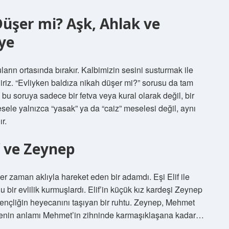
Düşer mi? Aşk, Ahlak ve
âye
arın ortasında bırakır. Kalbimizin sesini susturmak ile
eliriz. “Evliyken baldıza nikah düşer mi?” sorusu da tam
 bu soruya sadece bir fetva veya kural olarak değil, bir
ele yalnızca “yasak” ya da “caiz” meselesi değil, aynı
r.
f ve Zeynep
r zaman aklıyla hareket eden bir adamdı. Eşi Elif ile
lu bir evlilik kurmuşlardı. Elif’in küçük kız kardeşi Zeynep
gençliğin heyecanını taşıyan bir ruhtu. Zeynep, Mehmet
limenin anlamı Mehmet’in zihninde karmaşıklaşana kadar…