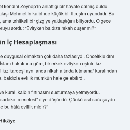
t kendini Zeynep’in anlattığı bir hayale dalmış buldu.
akışı Mehmet’in kalbinde küçük bir titreşim uyandırdı. Bu
ama tehlikeli bir çizgiye yaklaştığını biliyordu. O gece
uyu sordu: “Evliyken baldıza nikah düşer mi?”
in İç Hesaplaşması
le duygusal olmaktan çok daha fazlasıydı. Öncelikle dini
 İslam hukukuna göre, bir erkek evliyken eşinin kız
ki kız kardeşi aynı anda nikah altında tutmama” kuralından
 baldızla evlilik mümkün hale gelebilirdi.
e kural, kalbin fırtınasını susturmaya yetmiyordu.
sadakat meselesi” diye düşündü. Çünkü asıl soru şuydu:
e bu hâlâ evlilik midir?”
 Hikâye