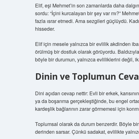
Elif, eşi Mehmet’in son zamanlarda daha dalgın
sordu: “İçini kurcalayan bir şey var mı?” Mehme
fazla ısrar etmedi. Ama sezgileri güçlüydü. K
hisseder.
Elif için mesele yalnızca bir evlilik akdinden iba
örülmüş bir dostluk olarak görüyordu. Baldızıyla 
böyle bir durumun, yalnızca evliliklerini değil, i
Dinin ve Toplumun Ceva
Dini açıdan cevap nettir: Evli bir erkek, karısın
ya da boşanma gerçekleştiğinde, bu engel ortadan 
kardeşlik bağlarının zarar görmemesi için konm
Toplumsal olarak da durum benzerdir. Böyle bir i
derinden sarsar. Çünkü sadakat, evlilikte yalnızc