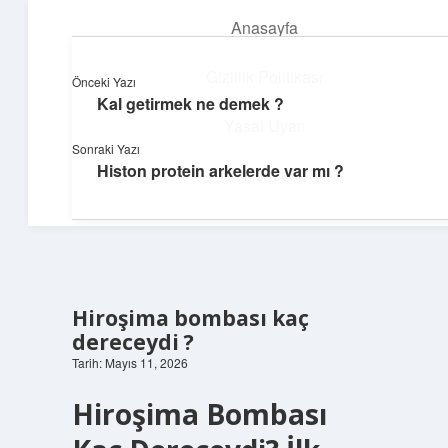
Anasayfa
menüyü
aç
Gizlilik Politikası
Önceki Yazı
Kal getirmek ne demek ?
Günlük Akış
Yasal Uyarı
Sonraki Yazı
Günlük yaşamdan küçük notlar ve kısa bilgiler.
Histon protein arkelerde var mı ?
Hakkımızda
Hiroşima bombası kaç
dereceydi ?
Tarih: Mayıs 11, 2026
Hiroşima Bombası