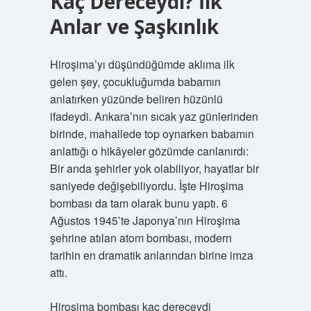
Kaç Dereceydi? İlk
Anlar ve Şaşkınlık
Hiroşima’yı düşündüğümde aklıma ilk
gelen şey, çocukluğumda babamın
anlatırken yüzünde beliren hüzünlü
ifadeydi. Ankara’nın sıcak yaz günlerinden
birinde, mahallede top oynarken babamın
anlattığı o hikâyeler gözümde canlanırdı:
Bir anda şehirler yok olabiliyor, hayatlar bir
saniyede değişebiliyordu. İşte Hiroşima
bombası da tam olarak bunu yaptı. 6
Ağustos 1945’te Japonya’nın Hiroşima
şehrine atılan atom bombası, modern
tarihin en dramatik anlarından birine imza
attı.
Hiroşima bombası kaç dereceydi