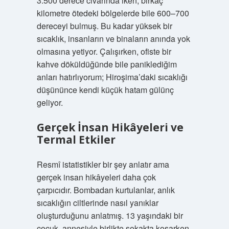
3.500 derece civarında iken, birkaç
kilometre ötedeki bölgelerde bile 600–700
dereceyi bulmuş. Bu kadar yüksek bir
sıcaklık, insanların ve binaların anında yok
olmasına yetiyor. Çalışırken, ofiste bir
kahve döküldüğünde bile paniklediğim
anları hatırlıyorum; Hiroşima’daki sıcaklığı
düşününce kendi küçük hatam gülünç
geliyor.
Gerçek İnsan Hikâyeleri ve
Termal Etkiler
Resmî istatistikler bir şey anlatır ama
gerçek insan hikâyeleri daha çok
çarpıcıdır. Bombadan kurtulanlar, anlık
sıcaklığın ciltlerinde nasıl yanıklar
oluşturduğunu anlatmış. 13 yaşındaki bir
çocuk, annesiyle birlikte sokakta koşarken