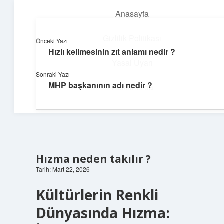
Anasayfa
menüyü
aç
Gizlilik Politikası
Önceki Yazı
Hızlı kelimesinin zıt anlamı nedir ?
Günlük Akış
Yasal Uyarı
Sonraki Yazı
Günlük yaşamdan küçük notlar ve kısa bilgiler.
MHP başkanının adı nedir ?
Hakkımızda
Hızma neden takılır ?
Tarih: Mart 22, 2026
Kültürlerin Renkli
Dünyasında Hızma: