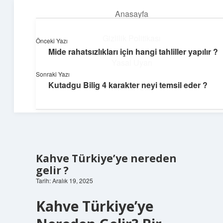
Anasayfa
menüyü
aç
Gizlilik Politikası
Önceki Yazı
Mide rahatsızlıkları için hangi tahliller yapılır ?
Günlük Akış
Yasal Uyarı
Sonraki Yazı
Günlük yaşamdan küçük notlar ve kısa bilgiler.
Kutadgu Bilig 4 karakter neyi temsil eder ?
Hakkımızda
Kahve Türkiye’ye nereden
gelir ?
Tarih: Aralık 19, 2025
Kahve Türkiye’ye