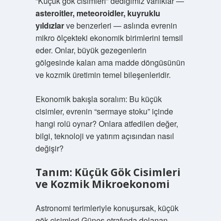
“Küçük gök cisimleri” dediğimiz varlıklar —
asteroitler, meteoroidler, kuyruklu
yıldızlar
ve benzerleri — aslında evrenin
mikro ölçekteki ekonomik birimlerini temsil
eder. Onlar, büyük gezegenlerin
gölgesinde kalan ama madde döngüsünün
ve kozmik üretimin temel bileşenleridir.
Ekonomik bakışla soralım: Bu küçük
cisimler, evrenin “sermaye stoku” içinde
hangi rolü oynar? Onlara atfedilen değer,
bilgi, teknoloji ve yatırım açısından nasıl
değişir?
Tanım: Küçük Gök Cisimleri
ve Kozmik Mikroekonomi
Astronomi terimleriyle konuşursak, küçük
gök cisimleri Güneş etrafında dolanan