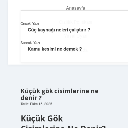
Anasayfa
menüyü
aç
Gizlilik Politikası
Önceki Yazı
Güç kaynağı neleri çalıştırır ?
Günlük Akış
Yasal Uyarı
Sonraki Yazı
Günlük yaşamdan küçük notlar ve kısa bilgiler.
Kamu kesimi ne demek ?
Hakkımızda
Küçük gök cisimlerine ne
denir ?
Tarih: Ekim 15, 2025
Küçük Gök