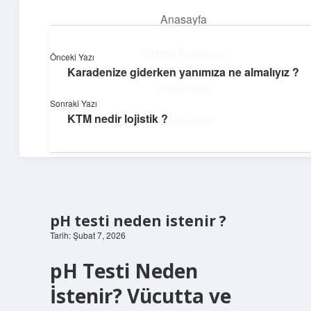
Anasayfa
menüyü
aç
Gizlilik Politikası
Önceki Yazı
Karadenize giderken yanımıza ne almalıyız ?
Günlük Akış
Yasal Uyarı
Sonraki Yazı
Günlük yaşamdan küçük notlar ve kısa bilgiler.
KTM nedir lojistik ?
Hakkımızda
pH testi neden istenir ?
Tarih: Şubat 7, 2026
pH Testi Neden
İstenir? Vücutta ve