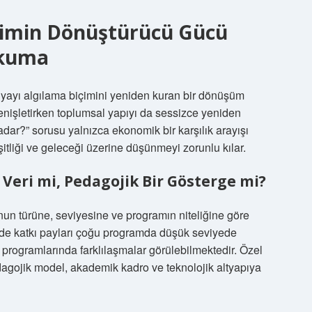
itimin Dönüştürücü Gücü
Okuma
dünyayı algılama biçimini yeniden kuran bir dönüşüm
 genişletirken toplumsal yapıyı da sessizce yeniden
kadar?” sorusu yalnızca ekonomik bir karşılık arayışı
eşitliği ve geleceği üzerine düşünmeyi zorunlu kılar.
 Veri mi, Pedagojik Bir Gösterge mi?
munun türüne, seviyesine ve programın niteliğine göre
inde katkı payları çoğu programda düşük seviyede
m programlarında farklılaşmalar görülebilmektedir. Özel
gojik model, akademik kadro ve teknolojik altyapıya