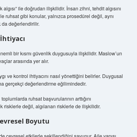
 algısı” ile doğrudan ilişkilidir. İnsan zihni, tehdit algısını
 ruhsat gibi konular, yalnızca prosedürel değil, aynı
da değerlendirilir.
İhtiyacı
nemli bir kısmı güvenlik duygusuyla ilişkilidir. Maslow’un
yaçlar arasında yer alır.
ygı ve kontrol ihtiyacını nasıl yönettiğini belirler. Duygusal
aha gerçekçi değerlendirme eğilimindedir.
toplumlarda ruhsat başvurularının arttığını
sklerle değil, algılanan risklerle de ilişkilidir.
Çevresel Boyutu
de çevresel etkilerle şekillendiğini savunur. Aile yapısı,