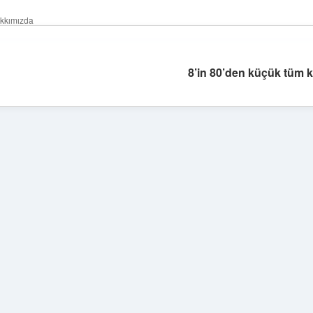
kkımızda
8’in 80’den küçük tüm ka
Sidebar
https://elexbetgiris.org/
betbox giriş
betexper yeni giriş