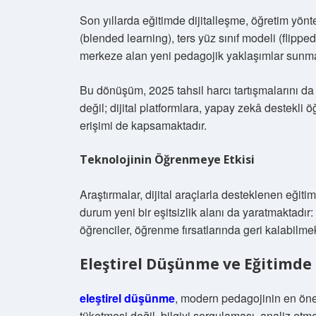
Son yıllarda eğitimde dijitalleşme, öğretim yön
(blended learning), ters yüz sınıf modeli (flipp
merkeze alan yeni pedagojik yaklaşımlar sunma
Bu dönüşüm, 2025 tahsil harcı tartışmalarını da fa
değil; dijital platformlara, yapay zekâ destekli 
erişimi de kapsamaktadır.
Teknolojinin Öğrenmeye Etkisi
Araştırmalar, dijital araçlarla desteklenen eğiti
durum yeni bir eşitsizlik alanı da yaratmaktadır:
öğrenciler, öğrenme fırsatlarında geri kalabilmek
Eleştirel Düşünme ve Eğitimde
eleştirel düşünme
, modern pedagojinin en önem
tüketmesi değil, bilgiyi sorgulaması, analiz etm