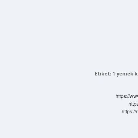
Etiket:
1 yemek k
https://ww
http
https:/