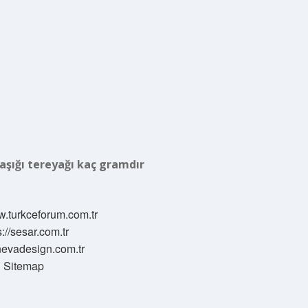
aşığı tereyağı kaç gramdır
w.turkceforum.com.tr
s://sesar.com.tr
/nevadesign.com.tr
Sitemap