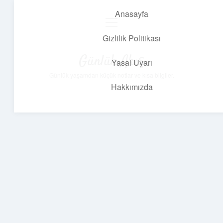
Anasayfa
menüyü
aç
Gizlilik Politikası
Günlük Akış
Yasal Uyarı
Günlük yaşamdan küçük notlar ve kısa bilgiler.
Hakkımızda