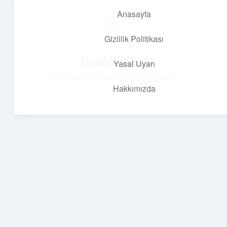
Anasayfa
menüyü
aç
Gizlilik Politikası
Günlük Akış
Yasal Uyarı
Günlük yaşamdan küçük notlar ve kısa bilgiler.
Hakkımızda