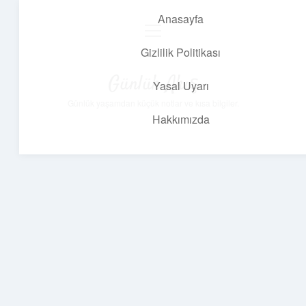
Anasayfa
menüyü
aç
Gizlilik Politikası
Günlük Akış
Yasal Uyarı
Günlük yaşamdan küçük notlar ve kısa bilgiler.
Hakkımızda