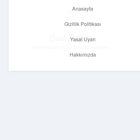
Anasayfa
menüyü
aç
Gizlilik Politikası
Günlük Akış
Yasal Uyarı
Günlük yaşamdan küçük notlar ve kısa bilgiler.
Hakkımızda