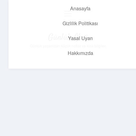
Anasayfa
menüyü
aç
Gizlilik Politikası
Günlük Akış
Yasal Uyarı
Günlük yaşamdan küçük notlar ve kısa bilgiler.
Hakkımızda