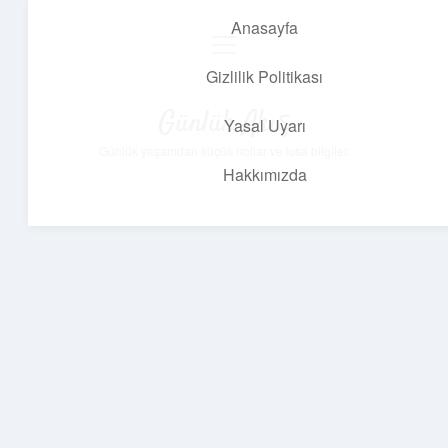
Anasayfa
menüyü
aç
Gizlilik Politikası
Günlük Akış
Yasal Uyarı
Günlük yaşamdan küçük notlar ve kısa bilgiler.
Hakkımızda