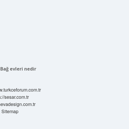
:
Bağ evleri nedir
w.turkceforum.com.tr
s://sesar.com.tr
/nevadesign.com.tr
Sitemap