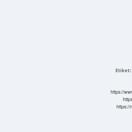
Etiket
https://ww
http
https:/