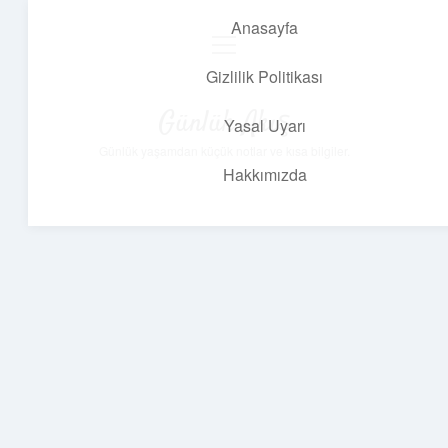
Anasayfa
menüyü
aç
Gizlilik Politikası
Günlük Akış
Yasal Uyarı
Günlük yaşamdan küçük notlar ve kısa bilgiler.
Hakkımızda