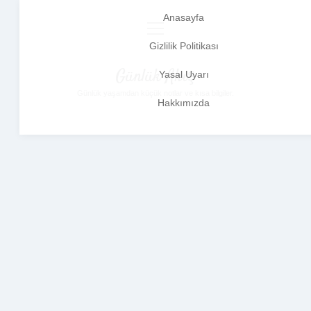
Anasayfa
menüyü
aç
Gizlilik Politikası
Günlük Akış
Yasal Uyarı
Günlük yaşamdan küçük notlar ve kısa bilgiler.
Hakkımızda