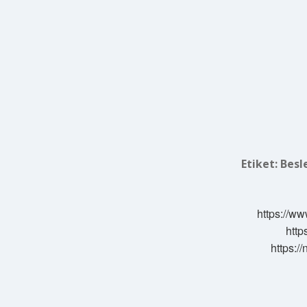
Etiket:
Besl
https://ww
http
https:/