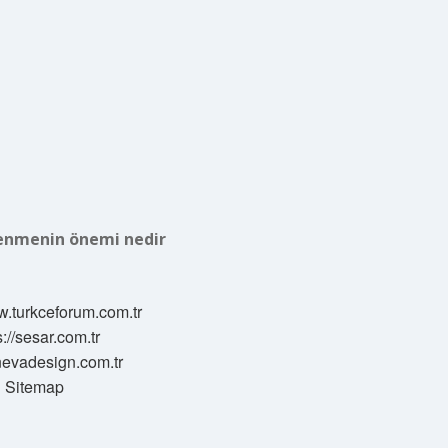
enmenin önemi nedir
w.turkceforum.com.tr
s://sesar.com.tr
/nevadesign.com.tr
Sitemap