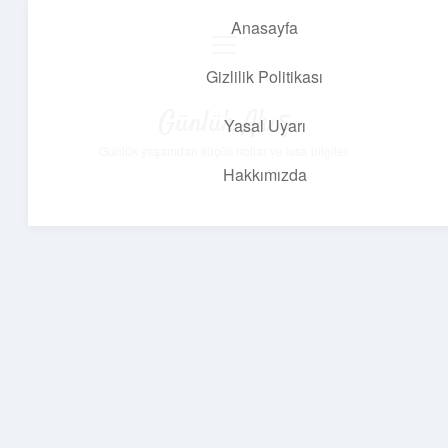
Anasayfa
menüyü
aç
Gizlilik Politikası
Günlük Akış
Yasal Uyarı
Günlük yaşamdan küçük notlar ve kısa bilgiler.
Hakkımızda