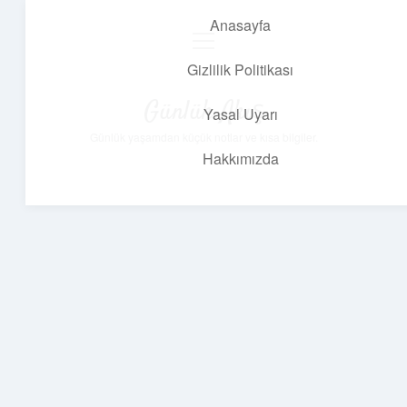
Anasayfa
menüyü
aç
Gizlilik Politikası
Günlük Akış
Yasal Uyarı
Günlük yaşamdan küçük notlar ve kısa bilgiler.
Hakkımızda