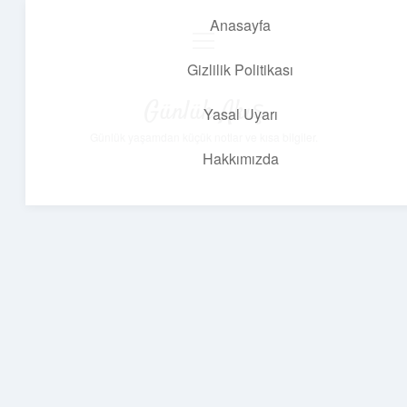
Anasayfa
menüyü
aç
Gizlilik Politikası
Günlük Akış
Yasal Uyarı
Günlük yaşamdan küçük notlar ve kısa bilgiler.
Hakkımızda