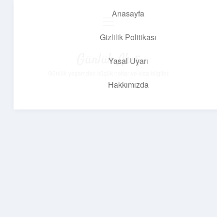
Anasayfa
menüyü
aç
Gizlilik Politikası
Günlük Akış
Yasal Uyarı
Günlük yaşamdan küçük notlar ve kısa bilgiler.
Hakkımızda