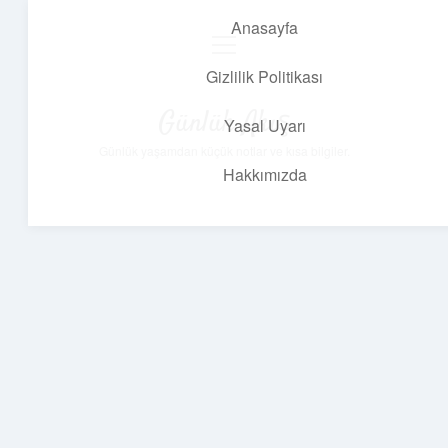
Anasayfa
menüyü
aç
Gizlilik Politikası
Günlük Akış
Yasal Uyarı
Günlük yaşamdan küçük notlar ve kısa bilgiler.
Hakkımızda