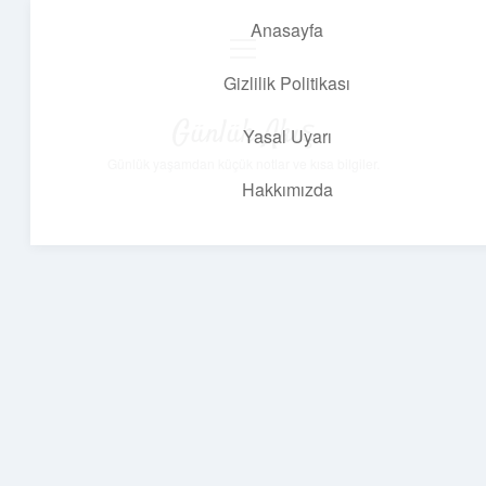
Anasayfa
menüyü
aç
Gizlilik Politikası
Günlük Akış
Yasal Uyarı
Günlük yaşamdan küçük notlar ve kısa bilgiler.
Hakkımızda