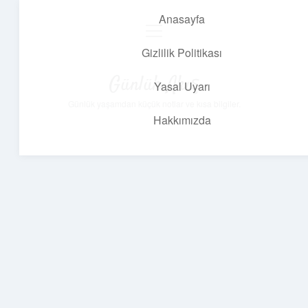
Anasayfa
menüyü
aç
Gizlilik Politikası
Günlük Akış
Yasal Uyarı
Günlük yaşamdan küçük notlar ve kısa bilgiler.
Hakkımızda