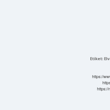
Etiket:
El
https://ww
http
https:/