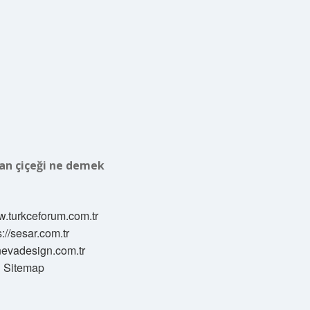
van çiçeği ne demek
w.turkceforum.com.tr
s://sesar.com.tr
/nevadesign.com.tr
Sitemap