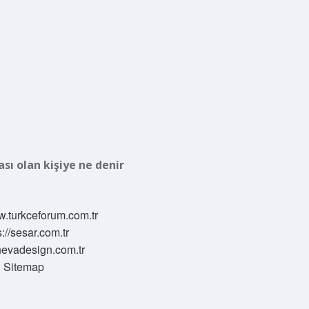
ası olan kişiye ne denir
w.turkceforum.com.tr
s://sesar.com.tr
/nevadesign.com.tr
Sitemap