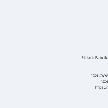
Etiket:
Fabrik
https://ww
http
https:/