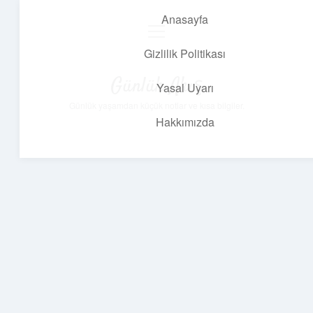
Anasayfa
menüyü
aç
Gizlilik Politikası
Günlük Akış
Yasal Uyarı
Günlük yaşamdan küçük notlar ve kısa bilgiler.
Hakkımızda