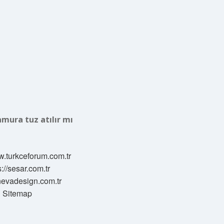
mura tuz atılır mı
w.turkceforum.com.tr
s://sesar.com.tr
/nevadesign.com.tr
Sitemap