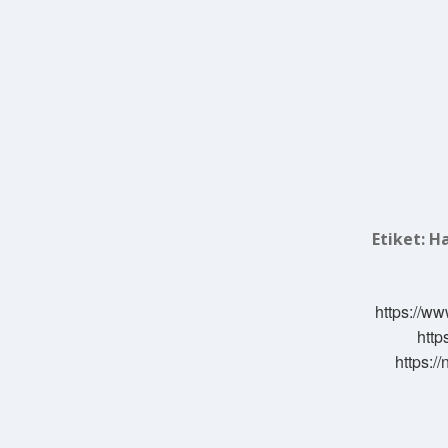
Etiket:
Ha
https://ww
http
https:/