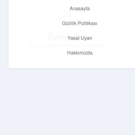
Anasayfa
menüyü
aç
Gizlilik Politikası
Günlük Akış
Yasal Uyarı
Günlük yaşamdan küçük notlar ve kısa bilgiler.
Hakkımızda