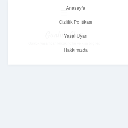
Anasayfa
menüyü
aç
Gizlilik Politikası
Günlük Akış
Yasal Uyarı
Günlük yaşamdan küçük notlar ve kısa bilgiler.
Hakkımızda