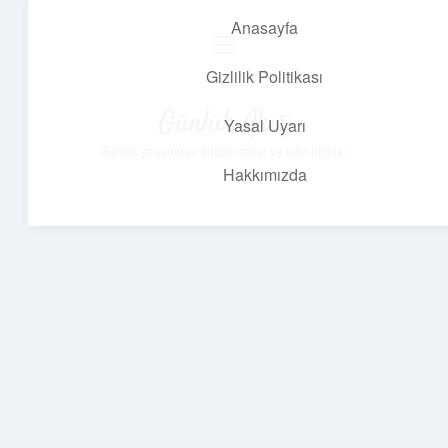
Anasayfa
menüyü
aç
Gizlilik Politikası
Günlük Akış
Yasal Uyarı
Günlük yaşamdan küçük notlar ve kısa bilgiler.
Hakkımızda