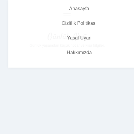
Anasayfa
menüyü
aç
Gizlilik Politikası
Günlük Akış
Yasal Uyarı
Günlük yaşamdan küçük notlar ve kısa bilgiler.
Hakkımızda