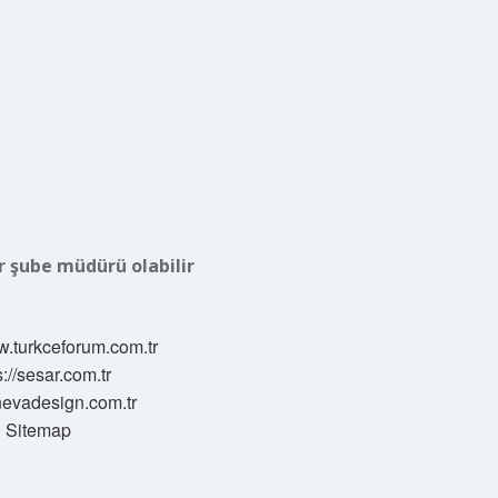
r şube müdürü olabilir
w.turkceforum.com.tr
s://sesar.com.tr
/nevadesign.com.tr
Sitemap