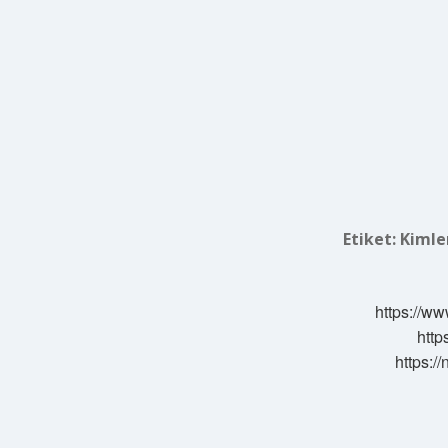
Etiket:
Kimle
https://ww
http
https:/