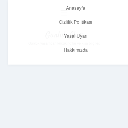
Anasayfa
menüyü
aç
Gizlilik Politikası
Günlük Akış
Yasal Uyarı
Günlük yaşamdan küçük notlar ve kısa bilgiler.
Hakkımızda