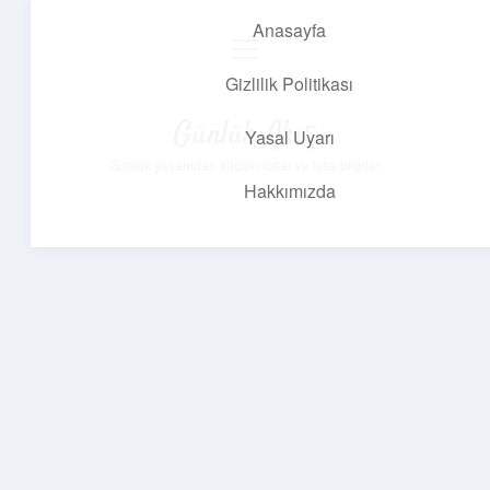
Anasayfa
menüyü
aç
Gizlilik Politikası
Günlük Akış
Yasal Uyarı
Günlük yaşamdan küçük notlar ve kısa bilgiler.
Hakkımızda