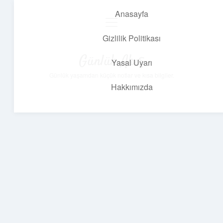
Anasayfa
menüyü
aç
Gizlilik Politikası
Günlük Akış
Yasal Uyarı
Günlük yaşamdan küçük notlar ve kısa bilgiler.
Hakkımızda