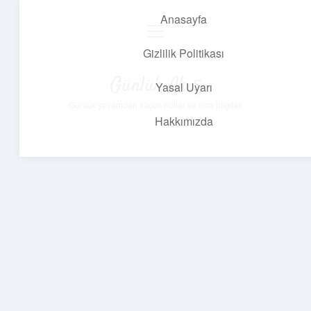
Anasayfa
menüyü
aç
Gizlilik Politikası
Günlük Akış
Yasal Uyarı
Günlük yaşamdan küçük notlar ve kısa bilgiler.
Hakkımızda