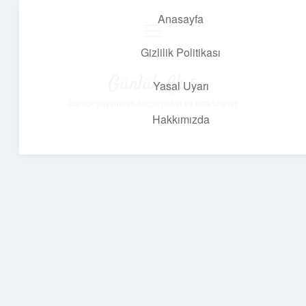
Anasayfa
menüyü
aç
Gizlilik Politikası
Günlük Akış
Yasal Uyarı
Günlük yaşamdan küçük notlar ve kısa bilgiler.
Hakkımızda