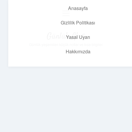
Anasayfa
menüyü
aç
Gizlilik Politikası
Günlük Akış
Yasal Uyarı
Günlük yaşamdan küçük notlar ve kısa bilgiler.
Hakkımızda