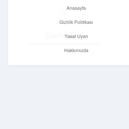
Anasayfa
menüyü
aç
Gizlilik Politikası
Günlük Akış
Yasal Uyarı
Günlük yaşamdan küçük notlar ve kısa bilgiler.
Hakkımızda