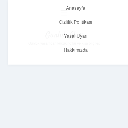
Anasayfa
menüyü
aç
Gizlilik Politikası
Günlük Akış
Yasal Uyarı
Günlük yaşamdan küçük notlar ve kısa bilgiler.
Hakkımızda