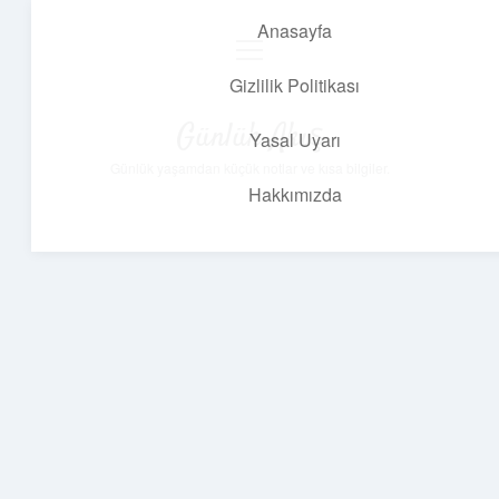
Anasayfa
menüyü
aç
Gizlilik Politikası
Günlük Akış
Yasal Uyarı
Günlük yaşamdan küçük notlar ve kısa bilgiler.
Hakkımızda