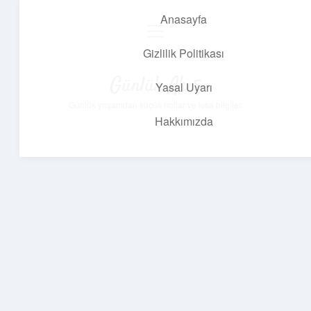
Anasayfa
menüyü
aç
Gizlilik Politikası
Günlük Akış
Yasal Uyarı
Günlük yaşamdan küçük notlar ve kısa bilgiler.
Hakkımızda