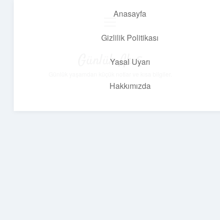
Anasayfa
menüyü
aç
Gizlilik Politikası
Günlük Akış
Yasal Uyarı
Günlük yaşamdan küçük notlar ve kısa bilgiler.
Hakkımızda