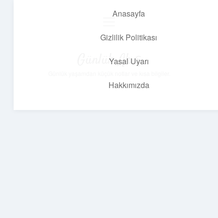
Anasayfa
menüyü
aç
Gizlilik Politikası
Günlük Akış
Yasal Uyarı
Günlük yaşamdan küçük notlar ve kısa bilgiler.
Hakkımızda