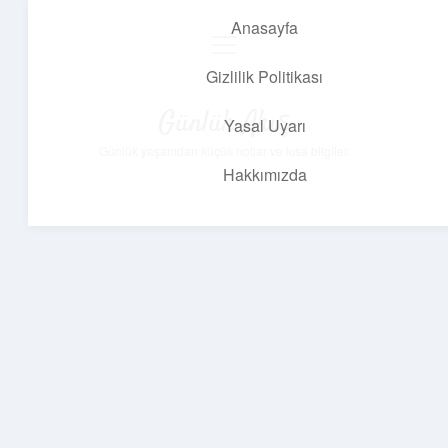
Anasayfa
menüyü
aç
Gizlilik Politikası
Günlük Akış
Yasal Uyarı
Günlük yaşamdan küçük notlar ve kısa bilgiler.
Hakkımızda