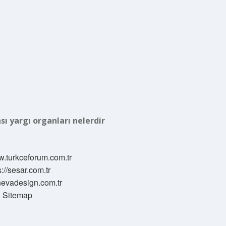
sı yargı organları nelerdir
w.turkceforum.com.tr
s://sesar.com.tr
/nevadesign.com.tr
Sitemap