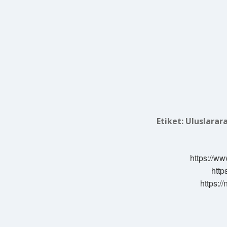
Etiket:
Uluslarara
https://ww
http
https:/