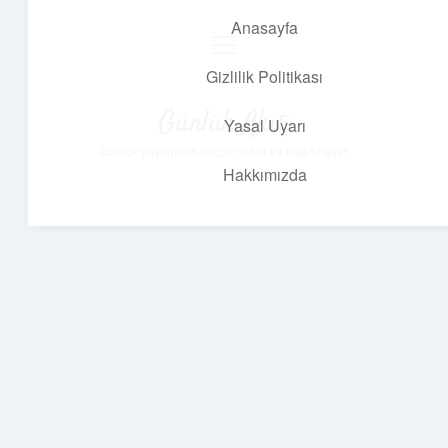
Anasayfa
menüyü
aç
Gizlilik Politikası
Günlük Akış
Yasal Uyarı
Günlük yaşamdan küçük notlar ve kısa bilgiler.
Hakkımızda